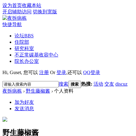
设为首页
收藏本站
开启辅助访问
切换到宽版
快捷导航
论坛
BBS
住院部
研究科室
不正常碳基收容中心
院长办公室
Hi,
Guset
, 您可以
注册
Or
登录
,还可以
QQ登录
搜索
热搜:
活动
交友
discuz
搜索
夜拆病栋
›
野生藤椒酱
›
个人资料
加为好友
发送消息
野生藤椒酱