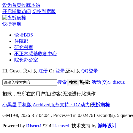
设为首页
收藏本站
开启辅助访问
切换到宽版
快捷导航
论坛
BBS
住院部
研究科室
不正常碳基收容中心
院长办公室
Hi,
Guset
, 您可以
注册
Or
登录
,还可以
QQ登录
搜索
热搜:
活动
交友
discuz
搜索
抱歉，您所在的用户组(游客)无法进行此操作
小黑屋
|
手机版
|
Archiver
|
服务支持：DZ动力
|
夜拆病栋
GMT+8, 2026-8-7 04:04
, Processed in 0.024761 second(s), 5 queries
Powered by
Discuz!
X3.4
Licensed
. 技术支持 by
巅峰设计