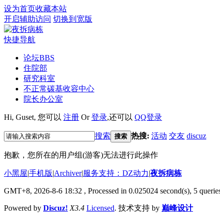
设为首页
收藏本站
开启辅助访问
切换到宽版
快捷导航
论坛
BBS
住院部
研究科室
不正常碳基收容中心
院长办公室
Hi,
Guset
, 您可以
注册
Or
登录
,还可以
QQ登录
搜索
热搜:
活动
交友
discuz
搜索
抱歉，您所在的用户组(游客)无法进行此操作
小黑屋
|
手机版
|
Archiver
|
服务支持：DZ动力
|
夜拆病栋
GMT+8, 2026-8-6 18:32
, Processed in 0.025024 second(s), 5 queries
Powered by
Discuz!
X3.4
Licensed
. 技术支持 by
巅峰设计